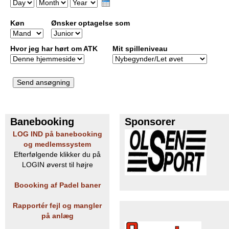
D
M
Y
b
a
o
e
y
Køn
n
Ønsker optagelse som
a
t
r
h
Hvor jeg har hørt om ATK
Mit spilleniveau
Banebooking
Sponsorer
LOG IND på banebooking
og medlemssystem
Efterfølgende klikker du på
LOGIN øverst til højre
Boooking af Padel baner
Rapportér fejl og mangler
på anlæg