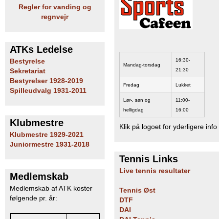
Regler for vanding og
regnvejr
ATKs Ledelse
16:30-
Bestyrelse
Mandag-torsdag
21:30
Sekretariat
Bestyrelser 1928-2019
Fredag
Lukket
Spilleudvalg 1931-2011
Lør-, søn og
11:00-
helligdag
16:00
Klubmestre
Klik på logoet for yderligere info
Klubmestre 1929-2021
Juniormestre 1931-2018
Tennis Links
Live tennis resultater
Medlemskab
Medlemskab af ATK koster
Tennis Øst
følgende pr. år:
DTF
DAI