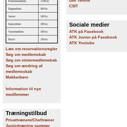
DAI Tennis
Fuldtidsmedlem
1100 kr
CSIT
Dagmedlem
900 kr
Junior
500 kr
Sociale medier
Senioridræt
200 kr
ATK på Facebook
Vintermedlem
300 kr
ATK Junior på Facebook
Passiv
100 kr
ATK Youtube
Læs om reservationsregler
Søg om medlemskab
Søg om vintermedlemskab
Søg om ændring af
medlemsskab
Makkerbørs
Information til nye
medllemmer
Træningstilbud
Privattrænere/Cheftræner
Juniortræning sommer