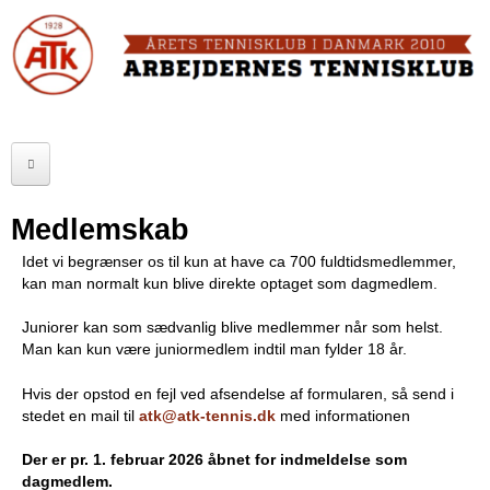
Skip
to
FORSIDE
main
content
OM ATK
A
ATK HALLEN
r
ELITE
b
Medlemskab
SENIOR
e
Idet vi begrænser os til kun at have ca 700 fuldtidsmedlemmer,
kan man normalt kun blive direkte optaget som dagmedlem.
JUNIOR
j
Juniorer kan som sædvanlig blive medlemmer når som helst.
MOTIONISTER
d
Man kan kun være juniormedlem indtil man fylder 18 år.
TURNERINGER
e
Hvis der opstod en fejl ved afsendelse af formularen, så send i
stedet en mail til
atk@atk-tennis.dk
med informationen
r
RANGLISTER
Der er pr. 1. februar 2026 åbnet for indmeldelse som
n
MAKKERBØRS
dagmedlem.