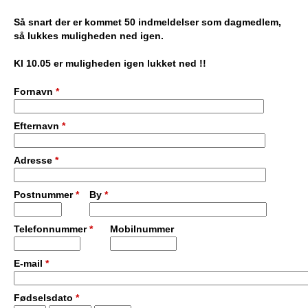
e
PADEL I ATK
Så snart der er kommet 50 indmeldelser som dagmedlem,
så lukkes muligheden ned igen.
s
Kl 10.05 er muligheden igen lukket ned !!
T
Fornavn
*
e
Efternavn
*
n
n
Adresse
*
i
Postnummer
*
By
*
s
Telefonnummer
*
Mobilnummer
K
E-mail
*
l
u
Fødselsdato
*