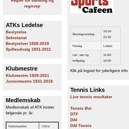
Regler for vanding og
b
regnvejr
ATKs Ledelse
16:30-
Bestyrelse
Mandag-torsdag
21:30
Sekretariat
Bestyrelser 1928-2019
Fredag
Lukket
Spilleudvalg 1931-2011
Lør-, søn og
11:00-
helligdag
16:00
Klubmestre
Klik på logoet for yderligere info
Klubmestre 1929-2021
Juniormestre 1931-2018
Tennis Links
Live tennis resultater
Medlemskab
Medlemskab af ATK koster
Tennis Øst
følgende pr. år:
DTF
DAI
DAI Tennis
Fuldtidsmedlem
1100 kr