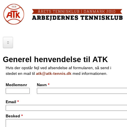
Skip
to
FORSIDE
main
content
OM ATK
A
ATK HALLEN
r
ELITE
b
Generel henvendelse til ATK
SENIOR
e
Hvis der opstår fejl ved afsendelse af formularen, så send i
stedet en mail til
atk@atk-tennis.dk
med informationen.
JUNIOR
j
Medlemsnr
Navn
*
MOTIONISTER
d
TURNERINGER
e
Email
*
r
RANGLISTER
Besked
*
n
MAKKERBØRS