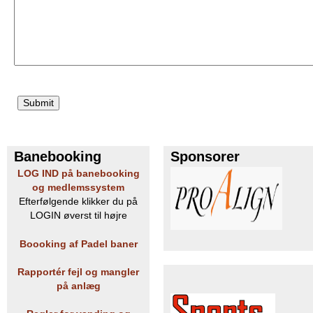
e
PADEL I ATK
s
T
e
n
Banebooking
Sponsorer
n
LOG IND på banebooking
i
og medlemssystem
Efterfølgende klikker du på
s
LOGIN øverst til højre
K
Boooking af Padel baner
l
Rapportér fejl og mangler
på anlæg
u