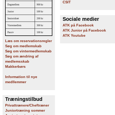
CSIT
Dagmedlem
900 kr
Junior
500 kr
Sociale medier
Senioridræt
200 kr
ATK på Facebook
Vintermedlem
300 kr
ATK Junior på Facebook
Passiv
100 kr
ATK Youtube
Læs om reservationsregler
Søg om medlemskab
Søg om vintermedlemskab
Søg om ændring af
medlemsskab
Makkerbørs
Information til nye
medllemmer
Træningstilbud
Privattrænere/Cheftræner
Juniortræning sommer