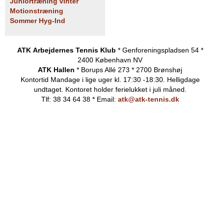
Juniortræning vinter
Motionstræning
Sommer Hyg-Ind
ATK Arbejdernes Tennis Klub
* Genforeningspladsen 54 *
2400 København NV
ATK Hallen
* Borups Allé 273 * 2700 Brønshøj
Kontortid
Mandage i lige uger kl. 17:30 -18:30. Helligdage
undtaget.
Kontoret holder ferielukket i juli måned.
Tlf: 38 34 64 38 * Email:
atk@atk-tennis.dk