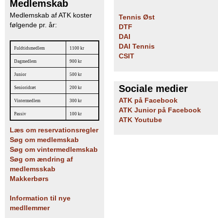
Medlemskab
Medlemskab af ATK koster
Tennis Øst
følgende pr. år:
DTF
DAI
DAI Tennis
Fuldtidsmedlem
1100 kr
CSIT
Dagmedlem
900 kr
Junior
500 kr
Sociale medier
Senioridræt
200 kr
ATK på Facebook
Vintermedlem
300 kr
ATK Junior på Facebook
Passiv
100 kr
ATK Youtube
Læs om reservationsregler
Søg om medlemskab
Søg om vintermedlemskab
Søg om ændring af
medlemsskab
Makkerbørs
Information til nye
medllemmer