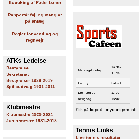
Boooking af Padel baner
Rapportér fejl og mangler
på anlæg
Regler for vanding og
regnvejr
ATKs Ledelse
16:30-
Bestyrelse
Mandag-torsdag
21:30
Sekretariat
Bestyrelser 1928-2019
Fredag
Lukket
Spilleudvalg 1931-2011
Lør-, søn og
11:00-
helligdag
16:00
Klubmestre
Klik på logoet for yderligere info
Klubmestre 1929-2021
Juniormestre 1931-2018
Tennis Links
Live tennis resultater