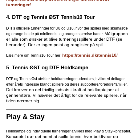
turneringer/
b
4. DTF og Tennis ØST Tennis10 Tour
DTFs officielle turneringer for U8 og U10, hvor der spilles med skum/røde 
Målgruppen 
og orange bolde på minitennis- og orange størrelse baner. 
er alle som ønsker at blive turneringsspillere under DTF (se 
herunder). 
Der er ingen point og ranglister på spil.
https://tennis.dk/tennis10/
Læs mere om Tennis10 Tour her: 
5. Tennis ØST og DTF Holdkampe
DTF og Tennis Øst afvikler holdturneringer udendørs, hvilket vi deltager i 
efter årets interesse blandt spillere og deres supportere/forældre/familier. 
Det kræver en del frivillig indsats i kraft af holdkaptajner at 
gennemføre. 
Vi nævner det årligt for de relevante spillere, når 
tiden nærmer sig.
Play & Stay
Holdkampe og individuelle turneringer afvikles med 
Play & Stay-konceptet
. 
Konceptet gør det nemt at spille tennis, hvor boldtyper og 