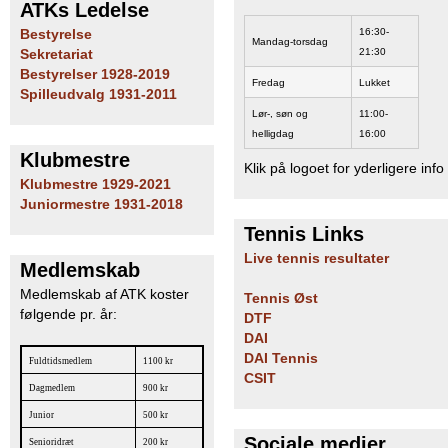
ATKs Ledelse
16:30-
Bestyrelse
Mandag-torsdag
21:30
Sekretariat
Bestyrelser 1928-2019
Fredag
Lukket
Spilleudvalg 1931-2011
Lør-, søn og
11:00-
helligdag
16:00
Klubmestre
Klik på logoet for yderligere info
Klubmestre 1929-2021
Juniormestre 1931-2018
Tennis Links
Live tennis resultater
Medlemskab
Medlemskab af ATK koster
Tennis Øst
følgende pr. år:
DTF
DAI
DAI Tennis
Fuldtidsmedlem
1100 kr
CSIT
Dagmedlem
900 kr
Junior
500 kr
Sociale medier
Senioridræt
200 kr