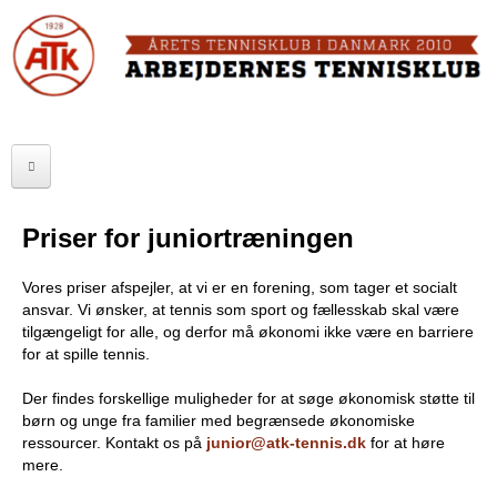
Skip
to
FORSIDE
main
content
OM ATK
A
ATK HALLEN
r
ELITE
b
Priser for juniortræningen
SENIOR
e
Vores priser afspejler, at vi er en forening, som tager et socialt
JUNIOR
j
ansvar. Vi ønsker, at tennis som sport og fællesskab skal være
tilgængeligt for alle, og derfor må økonomi ikke være en barriere
MOTIONISTER
d
for at spille tennis.
TURNERINGER
e
Der findes forskellige muligheder for at søge økonomisk støtte til
børn og unge fra familier med begrænsede økonomiske
r
RANGLISTER
ressourcer. Kontakt os på
junior@atk-tennis.dk
for at høre
mere.
n
MAKKERBØRS