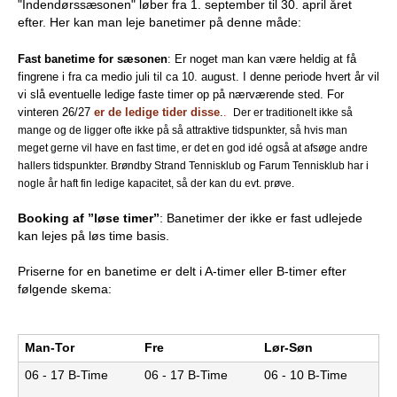
"Indendørssæsonen" løber fra 1. september til 30. april året
e
efter. Her kan man leje banetimer på denne måde:
PADEL I ATK
s
Fast banetime for sæsonen
: Er noget man kan være heldig at få
fingrene i fra ca medio juli til ca 10. august. I denne periode hvert år vil
T
vi slå eventuelle ledige faste timer op på nærværende sted.
For
vinteren 26/27
er de ledige tider disse
.
.
Der er traditionelt ikke så
e
mange og de ligger ofte ikke på så attraktive tidspunkter, så hvis man
meget gerne vil have en fast time, er det en god idé også at afsøge andre
n
hallers tidspunkter. Brøndby Strand Tennisklub og Farum Tennisklub har i
nogle år haft fin ledige kapacitet, så der kan du evt. prøve.
n
Booking af
”løse timer”
: Banetimer der ikke er fast udlejede
i
kan lejes på løs time basis.
s
Priserne for en banetime er delt i A-timer eller B-timer efter
følgende skema:
K
l
Man-Tor
Fre
Lør-Søn
06 - 17 B-Time
06 - 17 B-Time
06 - 10 B-Time
u