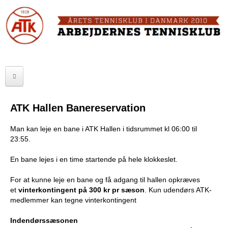
Skip
to
FORSIDE
main
content
OM ATK
A
ATK HALLEN
r
ELITE
b
ATK Hallen Banereservation
SENIOR
e
Man kan leje en bane i ATK Hallen i tidsrummet kl 06:00 til
JUNIOR
j
23:55.
MOTIONISTER
d
En bane lejes i en time startende på hele klokkeslet.
TURNERINGER
e
For at kunne leje en bane og få adgang til hallen opkræves
et
vinterkontingent på 300 kr pr sæson
. Kun udendørs ATK-
r
RANGLISTER
medlemmer kan tegne vinterkontingent
n
Indendørssæsonen
MAKKERBØRS