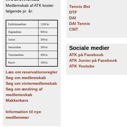
Medlemskab af ATK koster
Tennis Øst
følgende pr. år:
DTF
DAI
DAI Tennis
Fuldtidsmedlem
1100 kr
CSIT
Dagmedlem
900 kr
Junior
500 kr
Sociale medier
Senioridræt
200 kr
ATK på Facebook
Vintermedlem
300 kr
ATK Junior på Facebook
Passiv
100 kr
ATK Youtube
Læs om reservationsregler
Søg om medlemskab
Søg om vintermedlemskab
Søg om ændring af
medlemsskab
Makkerbørs
Information til nye
medllemmer