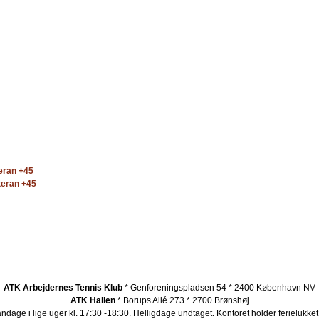
eran +45
teran +45
ATK Arbejdernes Tennis Klub
* Genforeningspladsen 54 * 2400 København NV
ATK Hallen
* Borups Allé 273 * 2700 Brønshøj
ndage i lige uger kl. 17:30 -18:30. Helligdage undtaget.
Kontoret holder ferielukket