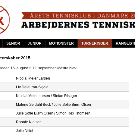
Skip
to
main
content
SENIOR
JUNIOR
MOTIONISTER
TURNERINGER
RANGLIST
terskaber 2015
erioden 16. august til 12. september. Mestre blev:
Nicolai Meier Larsen
Liv Deleuran-Skjold
Nicolai Meier Larsen / Stefan Risager
Malene Seidahl Beck / Julie Sofie Bjørn Olsen
Julie Sofie Bjørn Olsen / Simon Rex Thomsen
Ronnie Nielsen
Jette Nittel