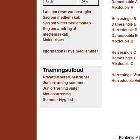
Damedouble A
Passiv
100 kr
Mixdouble A
Læs om reservationsregler
Søg om medlemskab
Herresingle B
Søg om vintermedlemskab
Damesingle B
Søg om ændring af
Herredouble B
medlemsskab
Damedouble B
Makkerbørs
Mixdouble B
Information til nye medllemmer
Herresingle C
Damesingle C
Mixdouble C
Træningstilbud
Herresingle Vet
Privattrænere/Cheftræner
Herredouble Ve
Juniortræning sommer
Juniortræning vinter
Motionstræning
Sommer Hyg-Ind
Kontortid
Ma