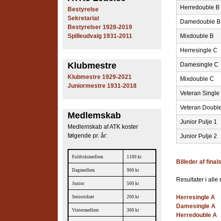
Herredouble B
e
Bestyrelse
Sekretariat
Damedouble B
s
Bestyrelser 1928-2019
Spilleudvalg 1931-2011
Mixdouble B
T
Herresingle C
e
Klubmestre
Damesingle C
Klubmestre 1929-2021
Mixdouble C
n
Juniormestre 1931-2018
Veteran Single
n
Veteran Doubl
Medlemskab
i
Junior Pulje 1
Medlemskab af ATK koster
s
følgende pr. år:
Junior Pulje 2
K
Fuldtidsmedlem
1100 kr
Billeder af fina
l
Dagmedlem
900 kr
Resultater i all
Junior
500 kr
u
Herresingle A
Senioridræt
200 kr
b
Damesingle A
Vintermedlem
300 kr
Herredouble A