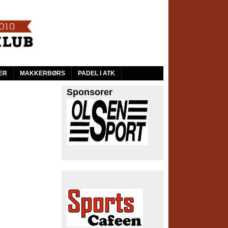
ER
MAKKERBØRS
PADEL I ATK
Sponsorer