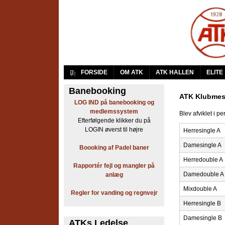
A
FORSIDE
OM ATK
ATK HALLEN
ELITE
r
Banebooking
ATK Klubmes
LOG IND på banebooking og
b
medlemssystem
Blev afviklet i p
Efterfølgende klikker du på
e
LOGIN øverst til højre
Herresingle A
j
Damesingle A
Boooking af Padel baner
Herredouble A
d
Rapportér fejl og mangler på
Damedouble A
anlæg
e
Mixdouble A
Regler for vanding og regnvejr
r
Herresingle B
n
Damesingle B
ATKs Ledelse