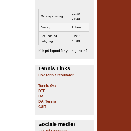
16:30-
Mandag-torsdag
21:30
Fredag
Lukket
Lør-, søn og
11:00-
helligdag
16:00
Klik på logoet for yderligere info
Tennis Links
Live tennis resultater
Tennis Øst
DTF
DAI
DAI Tennis
CSIT
Sociale medier