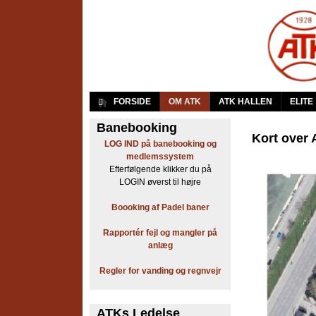
A
FORSIDE
OM ATK
ATK HALLEN
ELITE
r
Banebooking
Kort over
LOG IND på banebooking og
b
medlemssystem
Efterfølgende klikker du på
e
LOGIN øverst til højre
j
Boooking af Padel baner
d
Rapportér fejl og mangler på
anlæg
e
Regler for vanding og regnvejr
r
n
ATKs Ledelse