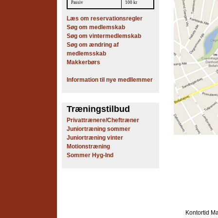
Passiv
100 kr
Læs om reservationsregler
Søg om medlemskab
Søg om vintermedlemskab
Søg om ændring af
medlemsskab
Makkerbørs
Information til nye medllemmer
Træningstilbud
Privattrænere/Cheftræner
Juniortræning sommer
Juniortræning vinter
Motionstræning
Sommer Hyg-Ind
Kontortid
Ma