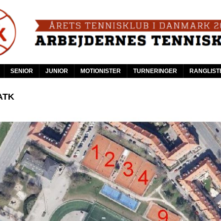
Skip
to
main
content
SENIOR
JUNIOR
MOTIONISTER
TURNERINGER
RANGLIST
 ATK