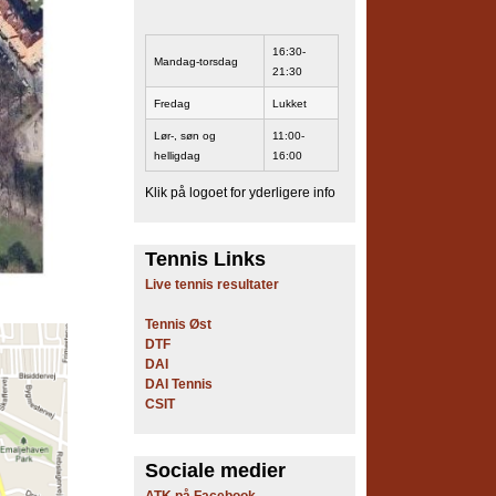
16:30-
Mandag-torsdag
21:30
Fredag
Lukket
Lør-, søn og
11:00-
helligdag
16:00
Klik på logoet for yderligere info
Tennis Links
Live tennis resultater
Tennis Øst
DTF
DAI
DAI Tennis
CSIT
Sociale medier