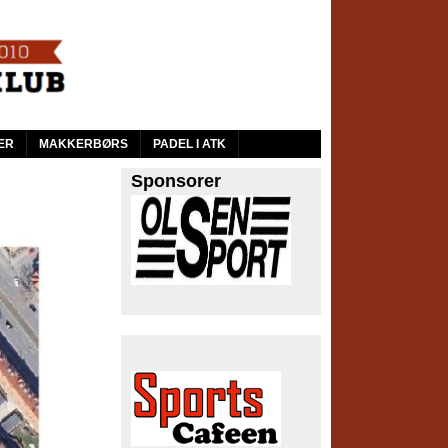
ER
MAKKERBØRS
PADEL I ATK
Sponsorer