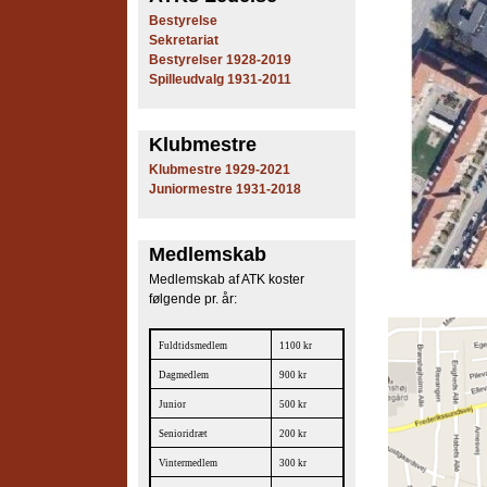
e
Bestyrelse
Sekretariat
s
Bestyrelser 1928-2019
Spilleudvalg 1931-2011
T
e
Klubmestre
Klubmestre 1929-2021
n
Juniormestre 1931-2018
n
Medlemskab
i
Medlemskab af ATK koster
s
følgende pr. år:
K
Fuldtidsmedlem
1100 kr
l
Dagmedlem
900 kr
Junior
500 kr
u
Senioridræt
200 kr
b
Vintermedlem
300 kr