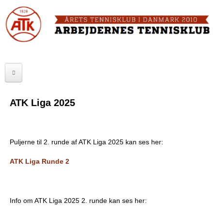
Skip
to
FORSIDE
main
content
OM ATK
A
ATK HALLEN
r
ELITE
b
ATK Liga 2025
SENIOR
e
JUNIOR
j
Puljerne til 2. runde af ATK Liga 2025 kan ses her:
MOTIONISTER
d
ATK Liga Runde 2
TURNERINGER
e
r
RANGLISTER
Info om ATK Liga 2025 2. runde kan ses her:
n
MAKKERBØRS