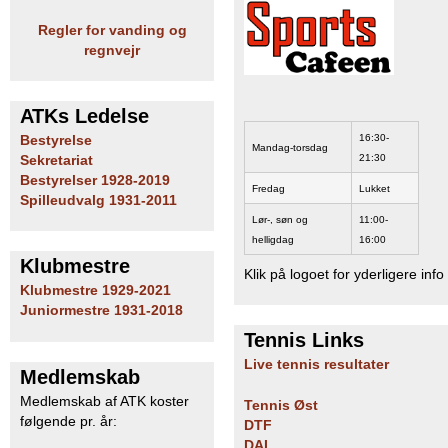
b
Regler for vanding og
regnvejr
ATKs Ledelse
16:30-
Bestyrelse
Mandag-torsdag
21:30
Sekretariat
Bestyrelser 1928-2019
Fredag
Lukket
Spilleudvalg 1931-2011
Lør-, søn og
11:00-
helligdag
16:00
Klubmestre
Klik på logoet for yderligere info
Klubmestre 1929-2021
Juniormestre 1931-2018
Tennis Links
Live tennis resultater
Medlemskab
Medlemskab af ATK koster
Tennis Øst
følgende pr. år:
DTF
DAI