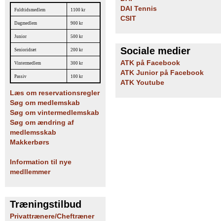
DAI Tennis
Fuldtidsmedlem
1100 kr
CSIT
Dagmedlem
900 kr
Junior
500 kr
Sociale medier
Senioridræt
200 kr
ATK på Facebook
Vintermedlem
300 kr
ATK Junior på Facebook
Passiv
100 kr
ATK Youtube
Læs om reservationsregler
Søg om medlemskab
Søg om vintermedlemskab
Søg om ændring af
medlemsskab
Makkerbørs
Information til nye
medllemmer
Træningstilbud
Privattrænere/Cheftræner