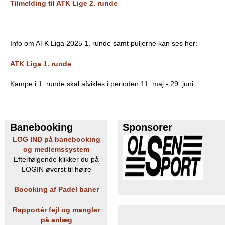
Tilmelding til ATK Lige 2. runde
e
PADEL I ATK
s
Info om ATK Liga 2025 1. runde samt puljerne kan ses her:
T
ATK Liga 1. runde
e
Kampe i 1. runde skal afvikles i perioden 11. maj - 29. juni.
n
n
Banebooking
Sponsorer
i
LOG IND på banebooking
og medlemssystem
s
Efterfølgende klikker du på
LOGIN øverst til højre
K
Boooking af Padel baner
l
Rapportér fejl og mangler
u
på anlæg