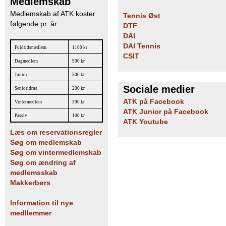
Medlemskab
Medlemskab af ATK koster
Tennis Øst
følgende pr. år:
DTF
DAI
DAI Tennis
Fuldtidsmedlem
1100 kr
CSIT
Dagmedlem
900 kr
Junior
500 kr
Sociale medier
Senioridræt
200 kr
ATK på Facebook
Vintermedlem
300 kr
ATK Junior på Facebook
Passiv
100 kr
ATK Youtube
Læs om reservationsregler
Søg om medlemskab
Søg om vintermedlemskab
Søg om ændring af
medlemsskab
Makkerbørs
Information til nye
medllemmer