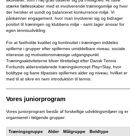
aktiviteter, som i høj grad baserer sig på frivillighed. At have
b
stærke fællesskaber med et involverende træningsmiljø og hvor
der hersker et sundt og balanceret konkurrence-miljø. Vi
påskønner engagement, hvor man involverer sig og bidrager
positivt til træningen og klubbens miljø - samt tager ansvar for
egen tennisudvikling.
For at fastholde kvalitet og kontinuitet i træningen inddeles
spillerne i grupper efter spillernes umiddelbare niveau, sociale
interesse og motivationsmæssige udgangspunkt.
Træningsaktiviteterne bliver tilrettelagt efter Dansk Tennis
Forbunds aldersrelaterede træningskoncept Play+Stay, hvor
boldtype og bane tilpasses spillernes alder og niveau, hvilket er
med til at sikre en nem introduktion til tennis.
Vores juniorprogram
Vores juniorprogram består af forskellige udviklingsmiljøer og er
organiseret i følgende grupper:
Træningsgruppe
Alder
Målgruppe
Boldtype