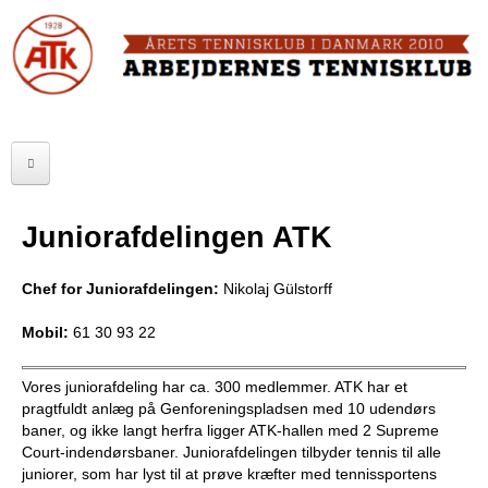
Skip
to
FORSIDE
main
content
OM ATK
A
ATK HALLEN
r
ELITE
b
Juniorafdelingen ATK
SENIOR
e
Chef for Juniorafdelingen:
Nikolaj Gülstorff
JUNIOR
j
Mobil:
61 30 93 22
MOTIONISTER
d
TURNERINGER
e
Vores juniorafdeling har ca. 300 medlemmer. ATK har et
pragtfuldt anlæg på Genforeningspladsen med 10 udendørs
r
RANGLISTER
baner, og ikke langt herfra ligger ATK-hallen med 2 Supreme
Court-indendørsbaner. Juniorafdelingen tilbyder tennis til alle
n
MAKKERBØRS
juniorer, som har lyst til at prøve kræfter med tennissportens