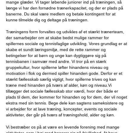
mange glæder. Vi tager løbende juniorer ind på træningen, så
e
længe vi har den fornødne trænerkapacitet, og der er plads på
PADEL I ATK
banerne. Du skal være medlem og betale kontingent for at
s
kunne tilmelde dig og deltage på træningen.
T
Træningens form forvaltes og udvikles af et stærkt trænerteam,
der samarbejder om at skabe bedst mulige rammer for
e
spillernes sociale og tennisfaglige udvikling. Vores grundlag er at
skabe et sundt læringsmiljø, med de rette rammer og
n
betingelser for at børn og unge kan dygtiggøre sig på
tennisbanen i samvær med andre. Vi tror på en stærk
n
gruppekultur, hvor spillerne løfter hinandens niveau og
motivation i flok og dermed spiller hinanden gode. Derfor er et
i
stærkt fællesskab særlig vigtigt, hvor spillerne trives og kan
træne med hinanden på tværs af alder, køn og niveau.Vi
s
tillægger det sociale fællesskab stor værdi, hvor der både er
plads til dem, der kommer for hinanden og for dem, der vil noget
K
ekstra med sin tennis. Bege dele kan sagtens sameksistere og
vi arbejder for at lave træning, koncepter, events og sociale
l
aktiviteter, der går på tværs af træningshold, alder og køn.
u
Vi bestræber os på at være en levende forening med mange