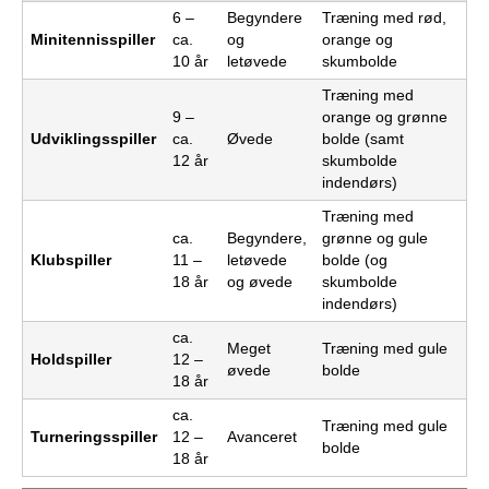
6 –
Begyndere
Træning med rød,
Minitennisspiller
ca.
og
orange og
10 år
letøvede
skumbolde
Træning med
9 –
orange og grønne
Udviklingsspiller
ca.
Øvede
bolde (samt
12 år
skumbolde
indendørs)
Træning med
ca.
Begyndere,
grønne og gule
Klubspiller
11 –
letøvede
bolde (og
18 år
og øvede
skumbolde
indendørs)
ca.
Meget
Træning med gule
Holdspiller
12 –
øvede
bolde
18 år
ca.
Træning med gule
Turneringsspiller
12 –
Avanceret
bolde
18 år