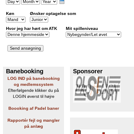
D
M
Y
b
a
o
e
y
Køn
n
Ønsker optagelse som
a
t
r
h
Hvor jeg har hørt om ATK
Mit spilleniveau
Banebooking
Sponsorer
LOG IND på banebooking
og medlemssystem
Efterfølgende klikker du på
LOGIN øverst til højre
Boooking af Padel baner
Rapportér fejl og mangler
på anlæg