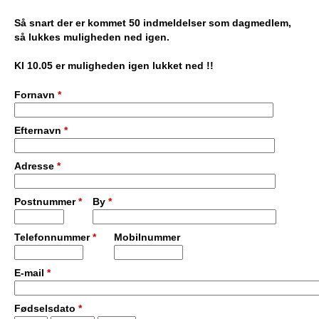
e
PADEL I ATK
Så snart der er kommet 50 indmeldelser som dagmedlem,
så lukkes muligheden ned igen.
s
Kl 10.05 er muligheden igen lukket ned !!
T
Fornavn
*
e
Efternavn
*
n
n
Adresse
*
i
Postnummer
*
By
*
s
Telefonnummer
*
Mobilnummer
K
E-mail
*
l
u
Fødselsdato
*