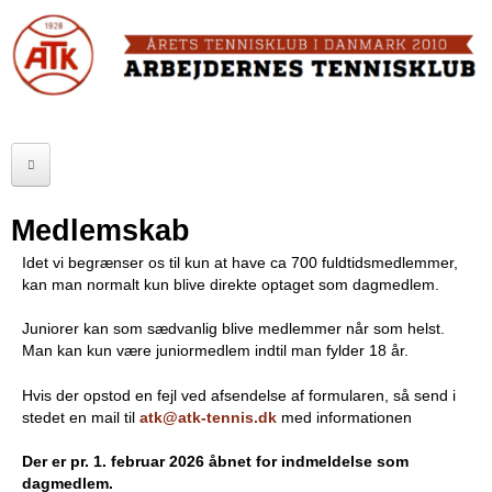
Skip
to
FORSIDE
main
content
OM ATK
A
ATK HALLEN
r
ELITE
b
Medlemskab
SENIOR
e
Idet vi begrænser os til kun at have ca 700 fuldtidsmedlemmer,
kan man normalt kun blive direkte optaget som dagmedlem.
JUNIOR
j
Juniorer kan som sædvanlig blive medlemmer når som helst.
MOTIONISTER
d
Man kan kun være juniormedlem indtil man fylder 18 år.
TURNERINGER
e
Hvis der opstod en fejl ved afsendelse af formularen, så send i
stedet en mail til
atk@atk-tennis.dk
med informationen
r
RANGLISTER
Der er pr. 1. februar 2026 åbnet for indmeldelse som
n
MAKKERBØRS
dagmedlem.