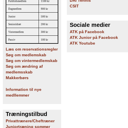
DAI Tennis
Fuldtidsmedlem
1100 kr
CSIT
Dagmedlem
900 kr
Junior
500 kr
Sociale medier
Senioridræt
200 kr
ATK på Facebook
Vintermedlem
300 kr
ATK Junior på Facebook
Passiv
100 kr
ATK Youtube
Læs om reservationsregler
Søg om medlemskab
Søg om vintermedlemskab
Søg om ændring af
medlemsskab
Makkerbørs
Information til nye
medllemmer
Træningstilbud
Privattrænere/Cheftræner
Juniortræning sommer