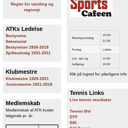
Regler for vanding og
regnvejr
ATKs Ledelse
16:30-
Bestyrelse
Mandag-torsdag
21:30
Sekretariat
Bestyrelser 1928-2019
Fredag
Lukket
Spilleudvalg 1931-2011
Lør-, søn og
11:00-
helligdag
16:00
Klubmestre
Klik på logoet for yderligere info
Klubmestre 1929-2021
Juniormestre 1931-2018
Tennis Links
Live tennis resultater
Medlemskab
Medlemskab af ATK koster
Tennis Øst
følgende pr. år:
DTF
DAI