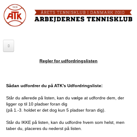
Skip
to
FORSIDE
main
content
OM ATK
A
ATK HALLEN
r
ELITE
b
Regler for udfordringslisten
SENIOR
e
JUNIOR
j
Sådan udfordrer du på ATK’s Udfordringsliste:
MOTIONISTER
d
Står du allerede på listen, kan du vælge at udfordre dem, der
ligger op til 10 pladser foran dig
TURNERINGER
e
(på 1.-3. holdet er det dog kun 5 pladser foran dig).
r
RANGLISTER
Står du IKKE på listen, kan du udfordre hvem som helst, men
taber du, placeres du nederst på listen.
n
MAKKERBØRS