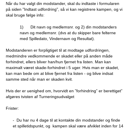
Når du har valgt din modstander, skal du indtaste i formularen
e
PADEL I ATK
på siden "Indtast udfordring", så vi kan registrere kampen, og vi
skal bruge følge info:
s
1) Dit navn og medlemsnr. og 2) din modstanders
T
navn og medlemsnr. (dvs at du skipper bare felterne
med Spilledato, Vindernavn og Resultat).
e
Modstanderen er forpligtiget til at modtage udfordringen,
n
medmindre vedkommende er skadet eller på anden måde
forhindret, ellers bliver han/hun fjernet fra listen. Man kan
n
maximalt været skade-forhindret i 5 uger. Hvis man er skadet,
kan man bede om at blive fjernet fra listen - og blive indsat
i
samme sted når man er skaden kvit.
s
Hvis der er uenighed om, hvorvidt en ”forhindring” er berettiget”
afgøres tvisten af Turneringsudvalget
K
Frister:
l
- Du har nu 4 dage til at kontakte din modstander og finde
u
et spilletidspunkt, og kampen skal være afviklet inden for 14