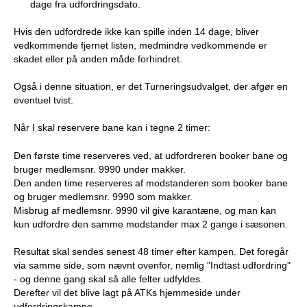
dage fra udfordringsdato.
b
Hvis den udfordrede ikke kan spille inden 14 dage, bliver
vedkommende fjernet listen, medmindre vedkommende er
skadet eller på anden måde forhindret.
Også i denne situation, er det Turneringsudvalget, der afgør en
eventuel tvist.
Når I skal reservere bane kan i tegne 2 timer:
Den første time reserveres ved, at udfordreren booker bane og
bruger medlemsnr. 9990 under makker.
Den anden time reserveres af modstanderen som booker bane
og bruger medlemsnr. 9990 som makker.
Misbrug af medlemsnr. 9990 vil give karantæne, og man kan
kun udfordre den samme modstander max 2 gange i sæsonen.
Resultat skal sendes senest 48 timer efter kampen. Det foregår
via samme side, som nævnt ovenfor, nemlig "Indtast udfordring"
- og denne gang skal så alle felter udfyldes.
Derefter vil det blive lagt på ATKs hjemmeside under
udfordringskampe.