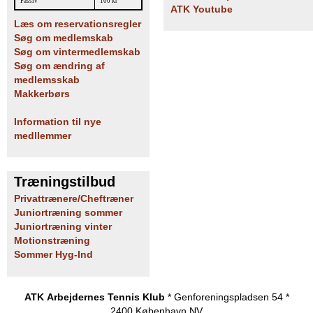
Passiv
100 kr
ATK Youtube
Læs om reservationsregler
Søg om medlemskab
Søg om vintermedlemskab
Søg om ændring af
medlemsskab
Makkerbørs
Information til nye
medllemmer
Træningstilbud
Privattrænere/Cheftræner
Juniortræning sommer
Juniortræning vinter
Motionstræning
Sommer Hyg-Ind
ATK Arbejdernes Tennis Klub
* Genforeningspladsen 54 *
2400 København NV