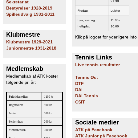
21:30
Sekretariat
Bestyrelser 1928-2019
Fredag
Lukket
Spilleudvalg 1931-2011
Lør-, søn og
11:00-
helligdag
16:00
Klubmestre
Klik på logoet for yderligere info
Klubmestre 1929-2021
Juniormestre 1931-2018
Tennis Links
Live tennis resultater
Medlemskab
Medlemskab af ATK koster
Tennis Øst
følgende pr. år:
DTF
DAI
DAI Tennis
Fuldtidsmedlem
1100 kr
CSIT
Dagmedlem
900 kr
Junior
500 kr
Sociale medier
Senioridræt
200 kr
ATK på Facebook
Vintermedlem
300 kr
ATK Junior på Facebook