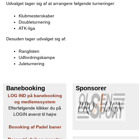
Udvalget tager sig af at arrangere følgende turneringer:
e
PADEL I ATK
Klubmesterskaber
s
Doubleturnering
ATK-liga
T
Desuden tager udvalget sig af:
e
Ranglisten
n
Udfordringskampe
Juleturnering
n
i
Banebooking
Sponsorer
s
LOG IND på banebooking
og medlemssystem
K
Efterfølgende klikker du på
LOGIN øverst til højre
l
Boooking af Padel baner
u