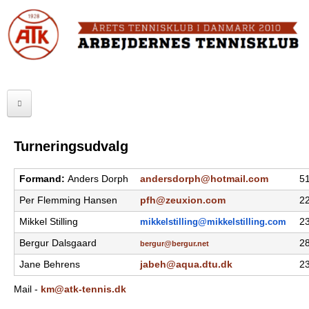
Skip
to
FORSIDE
main
content
OM ATK
A
ATK HALLEN
r
ELITE
b
Turneringsudvalg
SENIOR
e
Formand:
Anders Dorph
andersdorph@hotmail.com
51
JUNIOR
j
Per Flemming Hansen
pfh@zeuxion.com
22
MOTIONISTER
d
Mikkel Stilling
mikkelstilling@mikkelstilling.
com
23
TURNERINGER
Bergur Dalsgaard
28
e
bergur@bergur.net
Jane Behrens
jabeh@aqua.dtu.dk
23
r
RANGLISTER
Mail -
km@atk-tennis.dk
n
MAKKERBØRS