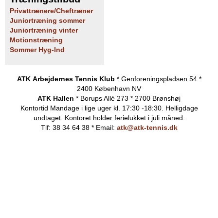
Privattrænere/Cheftræner
Juniortræning sommer
Juniortræning vinter
Motionstræning
Sommer Hyg-Ind
ATK Arbejdernes Tennis Klub
* Genforeningspladsen 54 *
2400 København NV
ATK Hallen
* Borups Allé 273 * 2700 Brønshøj
Kontortid
Mandage i lige uger kl. 17:30 -18:30. Helligdage
undtaget.
Kontoret holder ferielukket i juli måned.
Tlf: 38 34 64 38 * Email:
atk@atk-tennis.dk