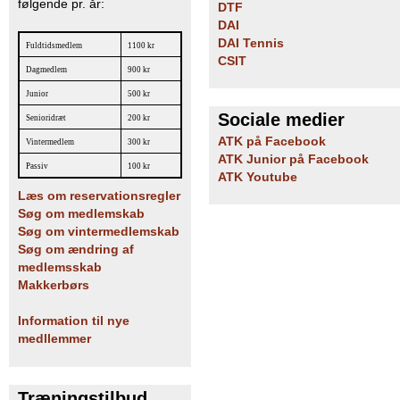
følgende pr. år:
DTF
DAI
DAI Tennis
Fuldtidsmedlem
1100 kr
CSIT
Dagmedlem
900 kr
Junior
500 kr
Sociale medier
Senioridræt
200 kr
ATK på Facebook
Vintermedlem
300 kr
ATK Junior på Facebook
Passiv
100 kr
ATK Youtube
Læs om reservationsregler
Søg om medlemskab
Søg om vintermedlemskab
Søg om ændring af
medlemsskab
Makkerbørs
Information til nye
medllemmer
Træningstilbud