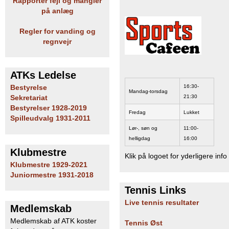
Rapportér fejl og mangler
b
på anlæg
Regler for vanding og
regnvejr
ATKs Ledelse
16:30-
Bestyrelse
Mandag-torsdag
21:30
Sekretariat
Bestyrelser 1928-2019
Fredag
Lukket
Spilleudvalg 1931-2011
Lør-, søn og
11:00-
helligdag
16:00
Klubmestre
Klik på logoet for yderligere info
Klubmestre 1929-2021
Juniormestre 1931-2018
Tennis Links
Live tennis resultater
Medlemskab
Medlemskab af ATK koster
Tennis Øst