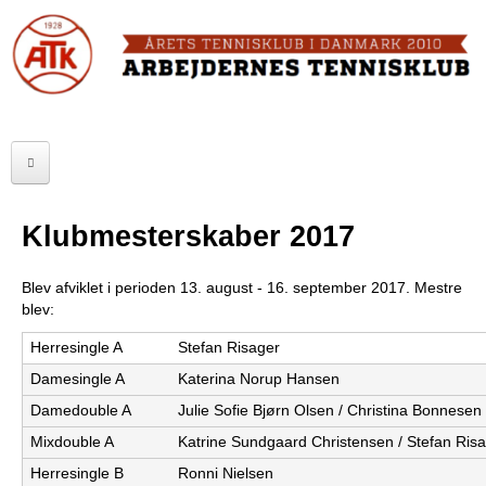
Skip
to
FORSIDE
main
content
OM ATK
A
ATK HALLEN
r
ELITE
b
Klubmesterskaber 2017
SENIOR
e
​Blev afviklet i perioden 13. august - 16. september 2017. Mestre
JUNIOR
j
blev:
MOTIONISTER
d
Herresingle A
Stefan Risager
Damesingle A
Katerina Norup Hansen
TURNERINGER
e
Damedouble A
Julie Sofie Bjørn Olsen / Christina Bonnesen
r
RANGLISTER
Mixdouble A
Katrine Sundgaard Christensen / Stefan Ris
n
MAKKERBØRS
Herresingle B
Ronni Nielsen