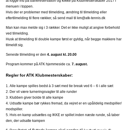
at logge ind på banereservation og klikke på Klubmesterskaber 2017 i
menuen i toppen.
Hvis der er problemer med tilmelding, ændring til tilmelding eller
eftertilmelding til flere rækker, så send mail til
km@atk-tennis.dk
Man kan max melde sig i 3 rækker. Det er ikke muligt at angive forbehold
ved tilmelding.
Husk at tilmelding til double kampe først er gyldig, når begge makkere har
tilmeldt sig.
Seneste tilmelding er den
4. august kl. 20.00
Program kommer på ATK hjemmeside ca.
7. august.
Regler for ATK Klubmesterskaber:
1. Alle kampe spilles bedst à 3 sæt med tie break ved 6 – 6 i alle sæt
2. Der vil være turneringsvagter til alle runder
3. Klubben giver bolde til alle kampe
4. Udsatte kampe bør rykkes fremad, da vejret er en upålidelig medspiller/
modspiller.
5. Hvis en kamp udsættes og IKKE er spillet inden næste runde, så taber
den, der udsatte kampen