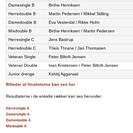
Damesingle B
Birthe Henriksen
e
PADEL I ATK
Herredouble B
Martin Pedersen / Mikkel Stilling
s
Damedouble B
Eva Vesterdal / Rikke Holm
T
Mixdouble B
Birthe Henriksen / Martin Pedersen
Herresingle C
Jens Bastrup
e
Herredouble C
Theis Thrane / Jan Thomasen
n
Veteran Single
Peter Biltoft-Jensen
Veteran Double
Ivan Kristensen / Peter Biltoft-Jensen
n
Junior drenge
Kshitij Aggarwal
i
Billeder af finalisterne kan ses her
s
Resultaterne i de enkelte rækker kan ses herunder:
K
Herresingle A
l
Damesingle A
Damedouble A
u
Mixdouble A