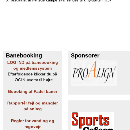
esultatet af flyttede kampe skal sendes til
6. R
km@atk-tennis.dk
Banebooking
Sponsorer
LOG IND på banebooking
og medlemssystem
Efterfølgende klikker du på
LOGIN øverst til højre
Boooking af Padel baner
Rapportér fejl og mangler
på anlæg
Regler for vanding og
regnvejr