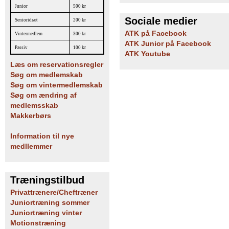
Junior
500 kr
Sociale medier
Senioridræt
200 kr
ATK på Facebook
Vintermedlem
300 kr
ATK Junior på Facebook
Passiv
100 kr
ATK Youtube
Læs om reservationsregler
Søg om medlemskab
Søg om vintermedlemskab
Søg om ændring af
medlemsskab
Makkerbørs
Information til nye
medllemmer
Træningstilbud
Privattrænere/Cheftræner
Juniortræning sommer
Juniortræning vinter
Motionstræning