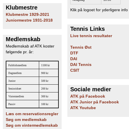
Klubmestre
Klik på logoet for yderligere info
Klubmestre 1929-2021
Juniormestre 1931-2018
Tennis Links
Live tennis resultater
Medlemskab
Medlemskab af ATK koster
Tennis Øst
følgende pr. år:
DTF
DAI
DAI Tennis
Fuldtidsmedlem
1100 kr
CSIT
Dagmedlem
900 kr
Junior
500 kr
Sociale medier
Senioridræt
200 kr
ATK på Facebook
Vintermedlem
300 kr
ATK Junior på Facebook
Passiv
100 kr
ATK Youtube
Læs om reservationsregler
Søg om medlemskab
Søg om vintermedlemskab