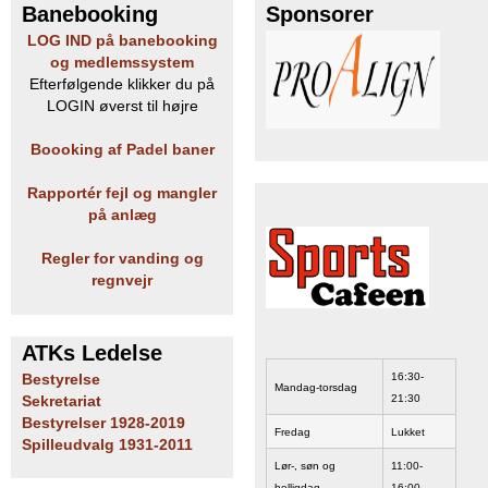
Banebooking
Sponsorer
LOG IND på banebooking
og medlemssystem
Efterfølgende klikker du på
LOGIN øverst til højre
Boooking af Padel baner
Rapportér fejl og mangler
på anlæg
Regler for vanding og
regnvejr
ATKs Ledelse
16:30-
Bestyrelse
Mandag-torsdag
21:30
Sekretariat
Bestyrelser 1928-2019
Fredag
Lukket
Spilleudvalg 1931-2011
Lør-, søn og
11:00-
helligdag
16:00