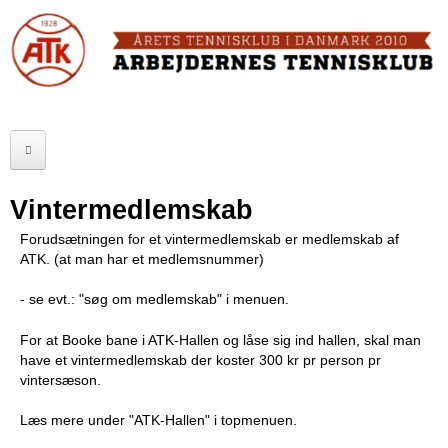
Skip
to
FORSIDE
main
content
OM ATK
A
ATK HALLEN
r
ELITE
b
Vintermedlemskab
SENIOR
e
Forudsætningen for et vintermedlemskab er medlemskab af
ATK. (at man har et medlemsnummer)
JUNIOR
j
- se evt.: "søg om medlemskab" i menuen.
MOTIONISTER
d
For at Booke bane i ATK-Hallen og låse sig ind hallen, s
kal man
TURNERINGER
e
have et vintermedlemskab der koster 300 kr pr person pr
vintersæson.
r
RANGLISTER
Læs mere
under "ATK-Hallen" i topmenuen.
n
MAKKERBØRS