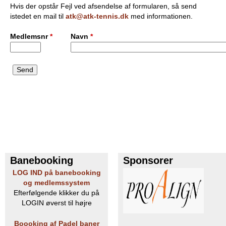
Hvis der opstår Fejl ved afsendelse af formularen, så send
e
PADEL I ATK
istedet en mail til
atk@atk-tennis.dk
med informationen.
s
Medlemsnr
*
Navn
*
T
e
n
n
i
s
Banebooking
Sponsorer
LOG IND på banebooking
K
og medlemssystem
Efterfølgende klikker du på
l
LOGIN øverst til højre
u
Boooking af Padel baner