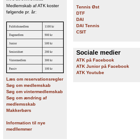
Medlemskab af ATK koster
Tennis Øst
følgende pr. år:
DTF
DAI
DAI Tennis
Fuldtidsmedlem
1100 kr
CSIT
Dagmedlem
900 kr
Junior
500 kr
Sociale medier
Senioridræt
200 kr
ATK på Facebook
Vintermedlem
300 kr
ATK Junior på Facebook
Passiv
100 kr
ATK Youtube
Læs om reservationsregler
Søg om medlemskab
Søg om vintermedlemskab
Søg om ændring af
medlemsskab
Makkerbørs
Information til nye
medllemmer