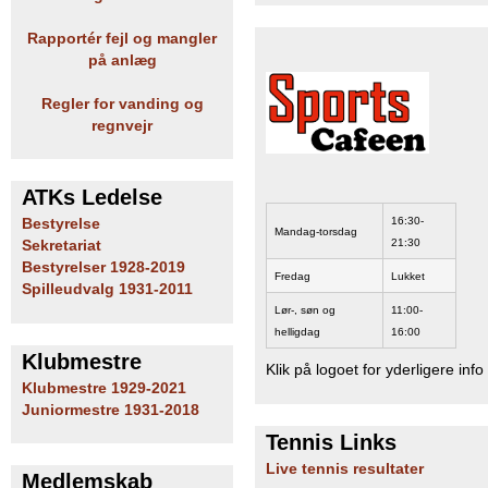
b
Rapportér fejl og mangler
på anlæg
Regler for vanding og
regnvejr
ATKs Ledelse
16:30-
Bestyrelse
Mandag-torsdag
21:30
Sekretariat
Bestyrelser 1928-2019
Fredag
Lukket
Spilleudvalg 1931-2011
Lør-, søn og
11:00-
helligdag
16:00
Klubmestre
Klik på logoet for yderligere info
Klubmestre 1929-2021
Juniormestre 1931-2018
Tennis Links
Live tennis resultater
Medlemskab