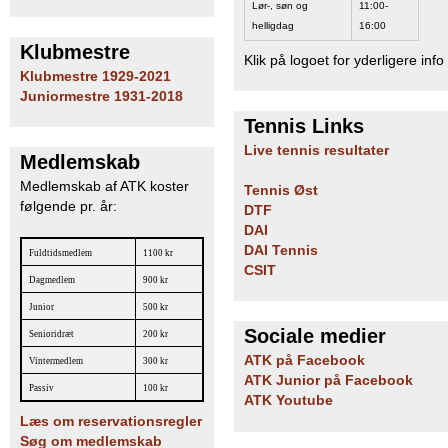
Lør-, søn og
11:00-
b
helligdag
16:00
Klubmestre
Klik på logoet for yderligere info
Klubmestre 1929-2021
Juniormestre 1931-2018
Tennis Links
Live tennis resultater
Medlemskab
Medlemskab af ATK koster
Tennis Øst
følgende pr. år:
DTF
DAI
DAI Tennis
Fuldtidsmedlem
1100 kr
CSIT
Dagmedlem
900 kr
Junior
500 kr
Sociale medier
Senioridræt
200 kr
ATK på Facebook
Vintermedlem
300 kr
ATK Junior på Facebook
Passiv
100 kr
ATK Youtube
Læs om reservationsregler
Søg om medlemskab