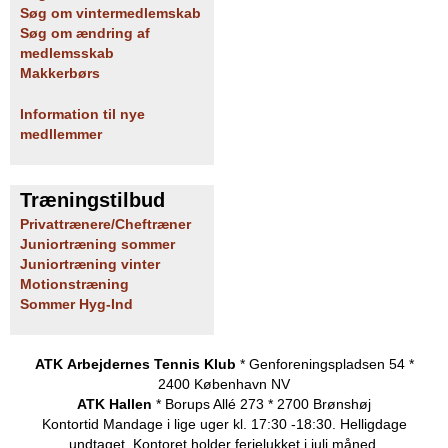
Søg om vintermedlemskab
Søg om ændring af
medlemsskab
Makkerbørs
Information til nye
medllemmer
Træningstilbud
Privattrænere/Cheftræner
Juniortræning sommer
Juniortræning vinter
Motionstræning
Sommer Hyg-Ind
ATK Arbejdernes Tennis Klub
* Genforeningspladsen 54 *
2400 København NV
ATK Hallen
* Borups Allé 273 * 2700 Brønshøj
Kontortid
Mandage i lige uger kl. 17:30 -18:30. Helligdage
undtaget.
Kontoret holder ferielukket i juli måned.