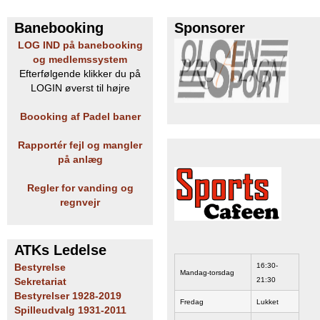
e
PADEL I ATK
Banebooking
Sponsorer
LOG IND på banebooking
s
og medlemssystem
Efterfølgende klikker du på
T
LOGIN øverst til højre
e
Boooking af Padel baner
n
Rapportér fejl og mangler
på anlæg
n
Regler for vanding og
i
regnvejr
s
K
ATKs Ledelse
16:30-
Bestyrelse
Mandag-torsdag
l
21:30
Sekretariat
Bestyrelser 1928-2019
Fredag
Lukket
u
Spilleudvalg 1931-2011