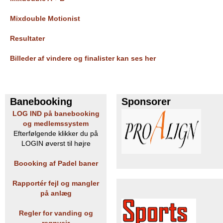
e
PADEL I ATK
Mixdouble Motionist
s
Resultater
T
Billeder af vindere og finalister kan ses her
e
n
Banebooking
Sponsorer
n
LOG IND på banebooking
og medlemssystem
i
Efterfølgende klikker du på
LOGIN øverst til højre
s
Boooking af Padel baner
K
Rapportér fejl og mangler
l
på anlæg
u
Regler for vanding og