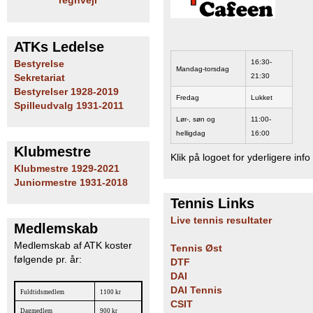
regnvejr
b
ATKs Ledelse
16:30-
Bestyrelse
Mandag-torsdag
21:30
Sekretariat
Bestyrelser 1928-2019
Fredag
Lukket
Spilleudvalg 1931-2011
Lør-, søn og
11:00-
helligdag
16:00
Klubmestre
Klik på logoet for yderligere info
Klubmestre 1929-2021
Juniormestre 1931-2018
Tennis Links
Live tennis resultater
Medlemskab
Medlemskab af ATK koster
Tennis Øst
følgende pr. år:
DTF
DAI
DAI Tennis
Fuldtidsmedlem
1100 kr
CSIT
Dagmedlem
900 kr