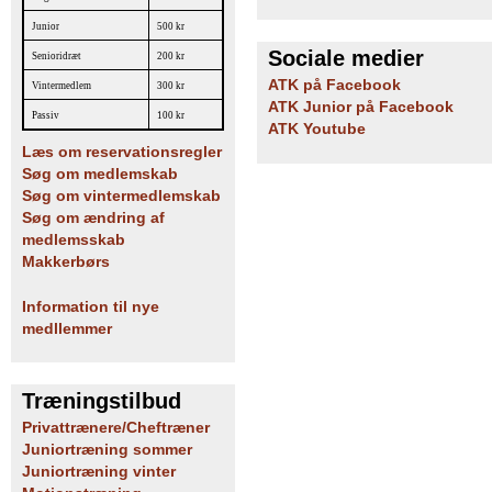
Junior
500 kr
Sociale medier
Senioridræt
200 kr
ATK på Facebook
Vintermedlem
300 kr
ATK Junior på Facebook
Passiv
100 kr
ATK Youtube
Læs om reservationsregler
Søg om medlemskab
Søg om vintermedlemskab
Søg om ændring af
medlemsskab
Makkerbørs
Information til nye
medllemmer
Træningstilbud
Privattrænere/Cheftræner
Juniortræning sommer
Juniortræning vinter