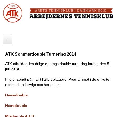
Skip
to
FORSIDE
main
content
OM ATK
A
ATK HALLEN
r
ELITE
b
ATK Sommerdouble Turnering 2014
SENIOR
e
ATK afholder den årlige en-dags double turnering lørdag den 5.
juli 2014
JUNIOR
j
Info er sendt på mail til alle deltagere. Programmet i de enkelte
MOTIONISTER
d
rækker kan i øvrigt ses herunder:
TURNERINGER
e
Damedouble
r
RANGLISTER
Herredouble
n
MAKKERBØRS
Mixdouble A + B