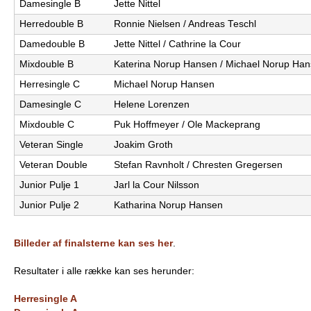
Damesingle B
Jette Nittel
e
PADEL I ATK
Herredouble B
Ronnie Nielsen / Andreas Teschl
Damedouble B
Jette Nittel / Cathrine la Cour
s
Mixdouble B
Katerina Norup Hansen / Michael Norup Ha
T
Herresingle C
Michael Norup Hansen
e
Damesingle C
Helene Lorenzen
Mixdouble C
Puk Hoffmeyer / Ole Mackeprang
n
Veteran Single
Joakim Groth
n
Veteran Double
Stefan Ravnholt / Chresten Gregersen
i
Junior Pulje 1
Jarl la Cour Nilsson
Junior Pulje 2
Katharina Norup Hansen
s
K
Billeder af finalsterne kan ses her
.
l
Resultater i alle række kan ses herunder:
u
Herresingle A