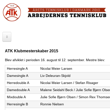
Skip
to
FORSIDE
main
content
OM ATK
A
ATK HALLEN
r
ELITE
b
ATK Klubmesterskaber 2015
SENIOR
e
Blev afviklet i perioden 16. august til 12. september. Mestre blev:
JUNIOR
j
Herresingle A
Nicolai Meier Larsen
Damesingle A
Liv Deleuran-Skjold
MOTIONISTER
d
Herredouble A
Nicolai Meier Larsen / Stefan Risager
TURNERINGER
e
Damedouble A
Malene Seidahl Beck / Julie Sofie Bjørn Olse
r
RANGLISTER
Mixdouble A
Julie Sofie Bjørn Olsen / Simon Rex Thomse
Herresingle B
Ronnie Nielsen
n
MAKKERBØRS