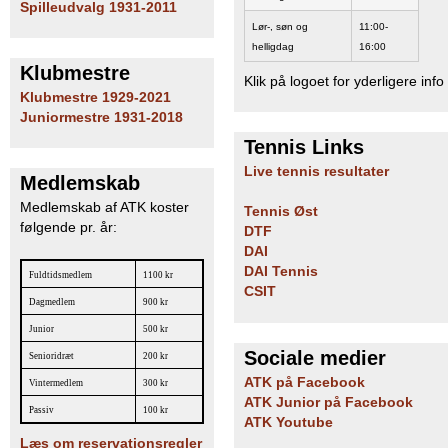
Spilleudvalg 1931-2011
Lør-, søn og
11:00-
helligdag
16:00
Klubmestre
Klik på logoet for yderligere info
Klubmestre 1929-2021
Juniormestre 1931-2018
Tennis Links
Live tennis resultater
Medlemskab
Medlemskab af ATK koster
Tennis Øst
følgende pr. år:
DTF
DAI
DAI Tennis
Fuldtidsmedlem
1100 kr
CSIT
Dagmedlem
900 kr
Junior
500 kr
Sociale medier
Senioridræt
200 kr
ATK på Facebook
Vintermedlem
300 kr
ATK Junior på Facebook
Passiv
100 kr
ATK Youtube
Læs om reservationsregler