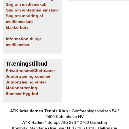
Søg om medlemskab
Søg om vintermedlemskab
Søg om ændring af
medlemsskab
Makkerbørs
Information til nye
medllemmer
Træningstilbud
Privattrænere/Cheftræner
Juniortræning sommer
Juniortræning vinter
Motionstræning
Sommer Hyg-Ind
ATK Arbejdernes Tennis Klub
* Genforeningspladsen 54 *
2400 København NV
ATK Hallen
* Borups Allé 273 * 2700 Brønshøj
Kontortid
Mandage i lige uger kl. 17:30 -18:30. Helligdage