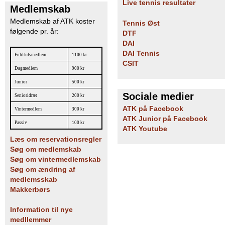
Live tennis resultater
Medlemskab
Medlemskab af ATK koster
Tennis Øst
følgende pr. år:
DTF
DAI
DAI Tennis
Fuldtidsmedlem
1100 kr
CSIT
Dagmedlem
900 kr
Junior
500 kr
Sociale medier
Senioridræt
200 kr
ATK på Facebook
Vintermedlem
300 kr
ATK Junior på Facebook
Passiv
100 kr
ATK Youtube
Læs om reservationsregler
Søg om medlemskab
Søg om vintermedlemskab
Søg om ændring af
medlemsskab
Makkerbørs
Information til nye
medllemmer