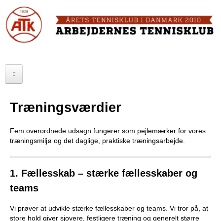
Skip
to
FORSIDE
main
content
OM ATK
A
ATK HALLEN
r
ELITE
b
Træningsværdier
SENIOR
e
Fem overordnede udsagn fungerer som pejlemærker for vores
JUNIOR
j
træningsmiljø og det daglige, praktiske træningsarbejde.
MOTIONISTER
d
1. Fællesskab – stærke fællesskaber og
TURNERINGER
e
teams
r
RANGLISTER
Vi prøver at udvikle stærke fællesskaber og teams. Vi tror på, at
n
MAKKERBØRS
store hold giver sjovere, festligere træning og generelt større