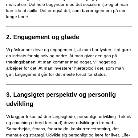
motivation. Det hele begynder med det sociale miljø og at man
e
PADEL I ATK
kan lide at spille. Det er også det, som bærer igennem på den
lange bane.
s
T
2. Engagement og glæde
e
Vi påskønner drive og engagement, at man har lysten til at gøre
en indsats for sig selv og andre. At man giver den gas på
n
træningsbanen. At man kommer med noget, vil noget og
arbejder for det. At man investerer hjerteblod i det, som man
n
gør. Engagement går for det meste forud for status.
i
3. Langsigtet perspektiv og personlig
s
udvikling
K
Vi lægger fokus på den langsigtede, personlige udvikling. Teknik
l
og coaching (i bred forstand) driver udviklingen fremad.
Samarbejde, fitness, fodarbejde, konkurrencetræning, det
u
mentale og strategi. Udvikle sig personligt og lære for livet. Life-