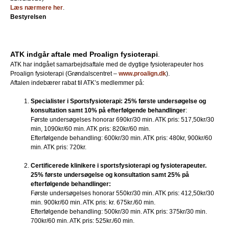
Læs nærmere her
.
Bestyrelsen
ATK indgår aftale med Proalign fysioterapi
.
ATK har indgået samarbejdsaftale med de dygtige fysioterapeuter hos
Proalign fysioterapi (Grøndalscentret –
www.proalign.dk
).
Aftalen indebærer rabat til ATK’s medlemmer på:
Specialister i Sportsfysioterapi: 25% første undersøgelse og
konsultation samt 10% på efterfølgende behandlinger
:
Første undersøgelses honorar 690kr/30 min. ATK pris: 517,50kr/30
min, 1090kr/60 min. ATK pris: 820kr/60 min.
Efterfølgende behandling: 600kr/30 min. ATK pris: 480kr, 900kr/60
min. ATK pris: 720kr.
Certificerede klinikere i sportsfysioterapi og fysioterapeuter.
25% første undersøgelse og konsultation samt 25% på
efterfølgende behandlinger:
Første undersøgelses honorar 550kr/30 min. ATK pris: 412,50kr/30
min. 900kr/60 min. ATK pris: kr. 675kr./60 min.
Efterfølgende behandling: 500kr/30 min. ATK pris: 375kr/30 min.
700kr/60 min. ATK pris: 525kr./60 min.