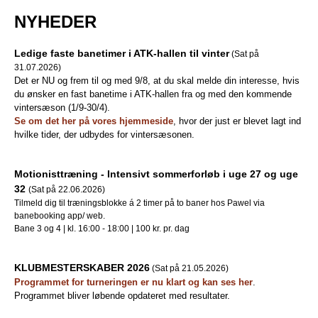
s
NYHEDER
T
Ledige faste banetimer i ATK-hallen til vinter
(Sat på
e
31.07.2026)
Det er NU og frem til og med 9/8, at du skal melde din interesse, hvis
n
du ønsker en fast banetime i ATK-hallen fra og med den kommende
vintersæson (1/9-30/4).
n
Se om det her på vores hjemmeside
, hvor der just er blevet lagt ind
hvilke tider, der udbydes for vintersæsonen.
i
s
Motionisttræning - Intensivt sommerforløb i uge 27 og uge
32
(Sat på 22.06.2026)
K
Tilmeld dig til træningsblokke á 2 timer på to baner hos Pawel via
banebooking app/ web.
l
Bane 3 og 4 | kl. 16:00 - 18:00 | 100 kr. pr. dag
u
KLUBMESTERSKABER 2026
(Sat på 21.05.2026)
b
Programmet for turneringen er nu klart og kan ses her
.
Programmet bliver løbende opdateret med resultater.