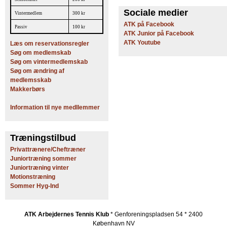
Sociale medier
Vintermedlem
300 kr
ATK på Facebook
Passiv
100 kr
ATK Junior på Facebook
ATK Youtube
Læs om reservationsregler
Søg om medlemskab
Søg om vintermedlemskab
Søg om ændring af
medlemsskab
Makkerbørs
Information til nye medllemmer
Træningstilbud
Privattrænere/Cheftræner
Juniortræning sommer
Juniortræning vinter
Motionstræning
Sommer Hyg-Ind
ATK Arbejdernes Tennis Klub
* Genforeningspladsen 54 * 2400
København NV