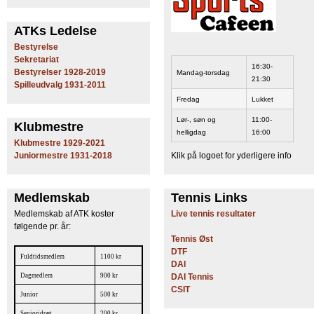
ATKs Ledelse
Bestyrelse
Sekretariat
16:30-
Bestyrelser 1928-2019
Mandag-torsdag
21:30
Spilleudvalg 1931-2011
Fredag
Lukket
Lør-, søn og
11:00-
Klubmestre
helligdag
16:00
Klubmestre 1929-2021
Juniormestre 1931-2018
Klik på logoet for yderligere info
Medlemskab
Tennis Links
Medlemskab af ATK koster
Live tennis resultater
følgende pr. år:
Tennis Øst
DTF
Fuldtidsmedlem
1100 kr
DAI
Dagmedlem
900 kr
DAI Tennis
CSIT
Junior
500 kr
Senioridræt
200 kr