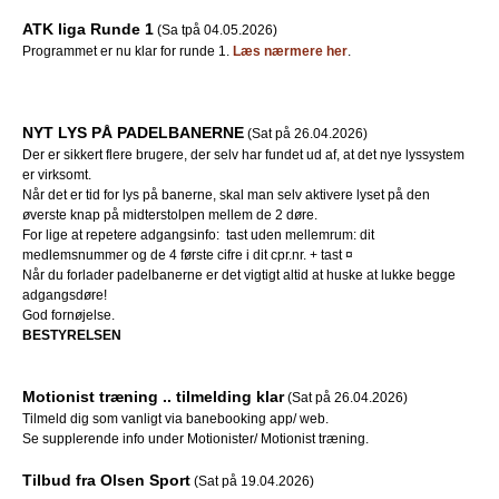
ATK liga Runde 1
(Sa tpå 04.05.2026)
Programmet er nu klar for runde 1.
Læs nærmere her
.
NYT LYS PÅ PADELBANERNE
(Sat på 26.04.2026)
Der er sikkert flere brugere, der selv har fundet ud af, at det nye lyssystem
er virksomt.
Når det er tid for lys på banerne, skal man selv aktivere lyset på den
øverste knap på midterstolpen mellem de 2 døre.
For lige at repetere adgangsinfo: tast uden mellemrum: dit
medlemsnummer og de 4 første cifre i dit cpr.nr. + tast ¤
Når du forlader padelbanerne er det vigtigt altid at huske at lukke begge
adgangsdøre!
God fornøjelse.
BESTYRELSEN
Motionist træning .. tilmelding klar
(Sat på 26.04.2026)
Tilmeld dig som vanligt via banebooking app/ web.
Se supplerende info under Motionister/ Motionist træning.
Tilbud fra Olsen Sport
(Sat på 19.04.2026)