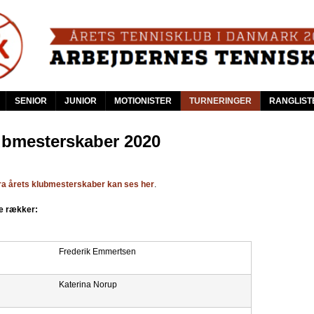
Skip
to
main
content
SENIOR
JUNIOR
MOTIONISTER
TURNERINGER
RANGLIST
bmesterskaber 2020
 fra årets klubmesterskaber kan ses her
.
le rækker:
Frederik Emmertsen
Katerina Norup