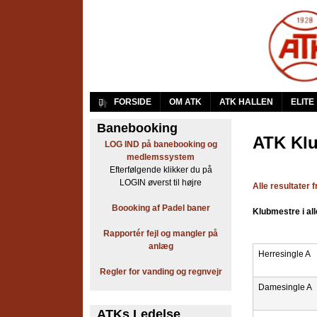
A
FORSIDE
OM ATK
ATK HALLEN
ELITE
r
Banebooking
ATK Klu
LOG IND på banebooking og
b
medlemssystem
Efterfølgende klikker du på
e
LOGIN øverst til højre
Alle resultater
j
Boooking af Padel baner
Klubmestre i al
d
Rapportér fejl og mangler på
anlæg
e
Herresingle A
Regler for vanding og regnvejr
r
Damesingle A
n
ATKs Ledelse