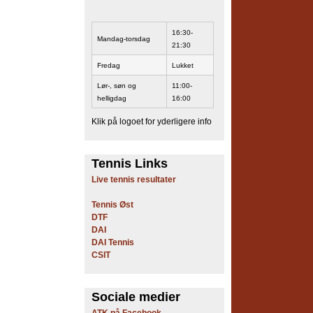
16:30-
Mandag-torsdag
21:30
Fredag
Lukket
Lør-, søn og
11:00-
helligdag
16:00
Klik på logoet for yderligere info
Tennis Links
Live tennis resultater
Tennis Øst
DTF
DAI
DAI Tennis
CSIT
Sociale medier