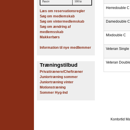
Passiv
100 kr
Herredouble C
Læs om reservationsregler
Søg om medlemskab
Søg om vintermedlemskab
Damedouble C
Søg om ændring af
medlemsskab
Mixdouble C
Makkerbørs
Information til nye medllemmer
Veteran Single
Veteran Doubl
Træningstilbud
Privattrænere/Cheftræner
Juniortræning sommer
Juniortræning vinter
Motionstræning
Sommer Hyg-Ind
Kontortid
Ma