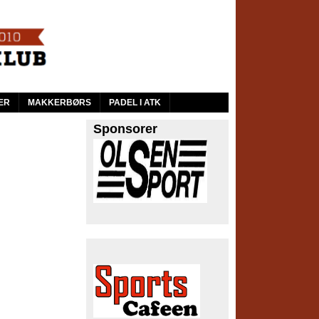
ER
MAKKERBØRS
PADEL I ATK
Sponsorer