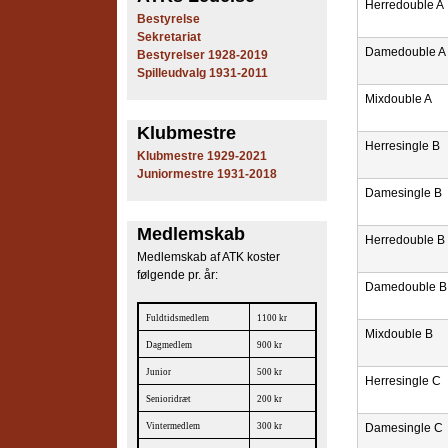
Herredouble A
e
Bestyrelse
Sekretariat
Damedouble A
s
Bestyrelser 1928-2019
Spilleudvalg 1931-2011
T
Mixdouble A
e
Klubmestre
Herresingle B
Klubmestre 1929-2021
n
Juniormestre 1931-2018
Damesingle B
n
Medlemskab
i
Herredouble B
Medlemskab af ATK koster
s
følgende pr. år:
Damedouble B
K
Fuldtidsmedlem
1100 kr
Mixdouble B
l
Dagmedlem
900 kr
Junior
500 kr
u
Herresingle C
Senioridræt
200 kr
b
Vintermedlem
300 kr
Damesingle C