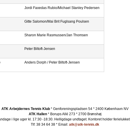
Jordi Faxedas Rubio/Michael Stanley Pedersen
Gitte Salomon/Mai Brit Fuglsang Poulsen
Sharon Marie Rasmussen/Jan Thomsen
Peter Biltoft-Jensen
e
Anders Dorph / Peter Biltoft-Jensen
ATK Arbejdernes Tennis Klub
* Genforeningspladsen 54 * 2400 København NV
ATK Hallen
* Borups Allé 273 * 2700 Brønshøj
ndage i lige uger kl. 17:30 -18:30. Helligdage undtaget.
Kontoret holder ferielukket
Tlf: 38 34 64 38 * Email:
atk@atk-tennis.dk