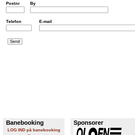
Postnr
By
e
PADEL I ATK
s
Telefon
E-mail
T
e
n
n
i
s
K
l
Banebooking
Sponsorer
u
LOG IND på banebooking