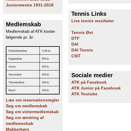
Juniormestre 1931-2018
Tennis Links
Live tennis resultater
Medlemskab
Medlemskab af ATK koster
Tennis Øst
følgende pr. år:
DTF
DAI
DAI Tennis
Fuldtidsmedlem
1100 kr
CSIT
Dagmedlem
900 kr
Junior
500 kr
Sociale medier
Senioridræt
200 kr
ATK på Facebook
Vintermedlem
300 kr
ATK Junior på Facebook
Passiv
100 kr
ATK Youtube
Læs om reservationsregler
Søg om medlemskab
Søg om vintermedlemskab
Søg om ændring af
medlemsskab
Makkerbørs