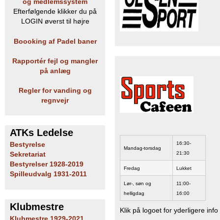
og medlemssystem
b
Efterfølgende klikker du på
LOGIN øverst til højre
Boooking af Padel baner
Rapportér fejl og mangler
på anlæg
Regler for vanding og
regnvejr
ATKs Ledelse
16:30-
Bestyrelse
Mandag-torsdag
21:30
Sekretariat
Bestyrelser 1928-2019
Fredag
Lukket
Spilleudvalg 1931-2011
Lør-, søn og
11:00-
helligdag
16:00
Klubmestre
Klik på logoet for yderligere info
Klubmestre 1929-2021