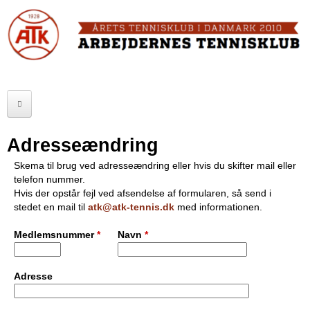
Skip
to
FORSIDE
main
content
OM ATK
A
ATK HALLEN
r
ELITE
b
Adresseændring
SENIOR
e
Skema til brug ved adresseændring eller hvis du skifter mail eller
telefon nummer.
JUNIOR
j
Hvis der opstår fejl ved afsendelse af formularen, så send i
stedet en mail til
atk@atk-tennis.dk
med informationen.
MOTIONISTER
d
Medlemsnummer
*
Navn
*
TURNERINGER
e
r
RANGLISTER
Adresse
n
MAKKERBØRS