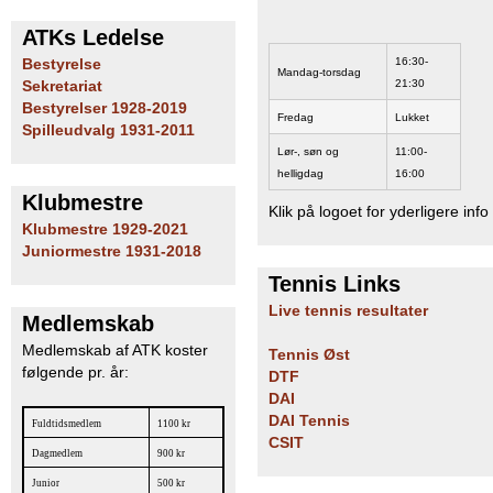
b
ATKs Ledelse
16:30-
Bestyrelse
Mandag-torsdag
21:30
Sekretariat
Bestyrelser 1928-2019
Fredag
Lukket
Spilleudvalg 1931-2011
Lør-, søn og
11:00-
helligdag
16:00
Klubmestre
Klik på logoet for yderligere info
Klubmestre 1929-2021
Juniormestre 1931-2018
Tennis Links
Live tennis resultater
Medlemskab
Medlemskab af ATK koster
Tennis Øst
følgende pr. år:
DTF
DAI
DAI Tennis
Fuldtidsmedlem
1100 kr
CSIT
Dagmedlem
900 kr
Junior
500 kr