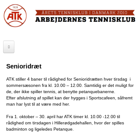
Skip
to
FORSIDE
main
content
OM ATK
A
ATK HALLEN
r
ELITE
b
Senioridræt
SENIOR
e
ATK stiller 4 baner til rådighed for Senioridrætten hver tirsdag i
JUNIOR
j
sommersæsonen fra kl. 10.00 – 12.00. Samtidig er det muligt for
de, der ikke spiller tennis, at benytte petanquebanerne.
MOTIONISTER
d
Efter afslutning af spillet kan der hygges i Sportscafeen, såfremt
man har lyst til at være med her.
TURNERINGER
e
Fra 1. oktober – 30. april har ATK timer kl. 10.00 -12.00 til
r
RANGLISTER
rådighed om tirsdagen i Hillerødgadehallen, hvor der spilles
badminton og ligeledes Petanque.
n
MAKKERBØRS