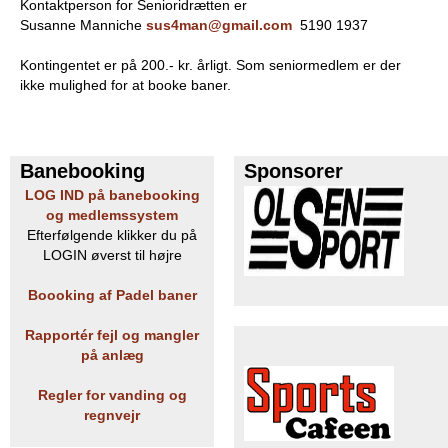
Kontaktperson for Senioridrætten er
e
Susanne Manniche
sus4man@gmail.com
5190 1937
PADEL I ATK
s
Kontingentet er på 200.- kr. årligt. Som seniormedlem er der
ikke mulighed for at booke baner.
T
e
Banebooking
Sponsorer
n
LOG IND på banebooking
og medlemssystem
n
Efterfølgende klikker du på
LOGIN øverst til højre
i
Boooking af Padel baner
s
Rapportér fejl og mangler
K
på anlæg
l
Regler for vanding og
regnvejr
u