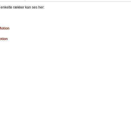
e enkelte rækker kan ses her:
Motion
otion