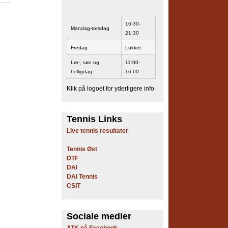
16:30-
Mandag-torsdag
21:30
Fredag
Lukket
Lør-, søn og
11:00-
helligdag
16:00
Klik på logoet for yderligere info
Tennis Links
Live tennis resultater
Tennis Øst
DTF
DAI
DAI Tennis
CSIT
Sociale medier