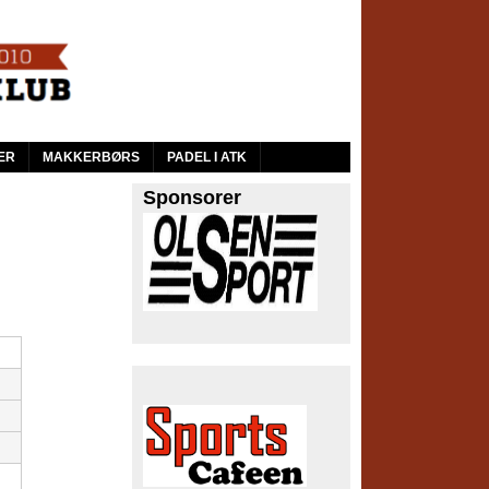
ER
MAKKERBØRS
PADEL I ATK
Sponsorer