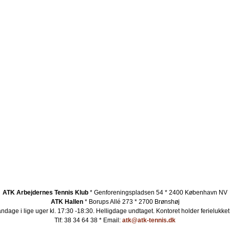
ATK Arbejdernes Tennis Klub
* Genforeningspladsen 54 * 2400 København NV
ATK Hallen
* Borups Allé 273 * 2700 Brønshøj
ndage i lige uger kl. 17:30 -18:30. Helligdage undtaget.
Kontoret holder ferielukket
Tlf: 38 34 64 38 * Email:
atk@atk-tennis.dk