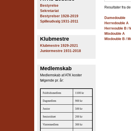
e
Bestyrelse
Resultater fra d
Sekretariat
s
Bestyrelser 1928-2019
Damedouble
Spilleudvalg 1931-2011
Herredouble A
T
Herreouble B / 
Mixdouble A
e
Klubmestre
Mixdouble B / M
Klubmestre 1929-2021
n
Juniormestre 1931-2018
n
Medlemskab
i
Medlemskab af ATK koster
s
følgende pr. år:
K
Fuldtidsmedlem
1100 kr
l
Dagmedlem
900 kr
Junior
500 kr
u
Senioridræt
200 kr
b
Vintermedlem
300 kr