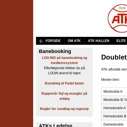
A
FORSIDE
OM ATK
ATK HALLEN
ELITE
r
Banebooking
Doublet
LOG IND på banebooking og
b
medlemssystem
Efterfølgende klikker du på
ATK afholdte de
e
LOGIN øverst til højre
Mestre blev:
j
Boooking af Padel baner
d
Mixdouble A
Rapportér fejl og mangler på
anlæg
Mixdouble B / 
e
Herredouble A
Regler for vanding og regnvejr
r
Herredouble B 
n
Damedouble
ATKs Ledelse