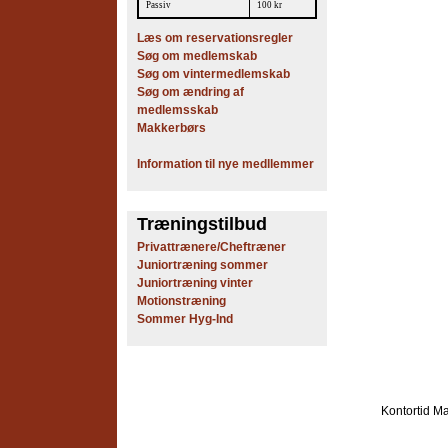
Passiv
100 kr
Læs om reservationsregler
Søg om medlemskab
Søg om vintermedlemskab
Søg om ændring af
medlemsskab
Makkerbørs
Information til nye medllemmer
Træningstilbud
Privattrænere/Cheftræner
Juniortræning sommer
Juniortræning vinter
Motionstræning
Sommer Hyg-Ind
Kontortid
Ma