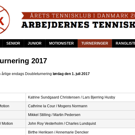
Skip
to
main
content
SENIOR
JUNIOR
MOTIONISTER
TURNERINGER
RANGLIST
urnering 2017
n årlige endags Doubleturnering
lørdag den 1. juli 2017
Katrine Sundgaard Christensen / Lars Bjerring Husby
Motion
Cathrine la Cour / Mogens Normann
Mikkel Stilling / Martin Pedersen
/ Motion
John Roy Vesterholm / Charles Lundquist
Birthe Heriksen / Annemarie Dencker