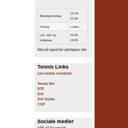
16:30-
Mandag-torsdag
21:30
Fredag
Lukket
Lør-, søn og
11:00-
helligdag
16:00
Klik på logoet for yderligere info
Tennis Links
Live tennis resultater
Tennis Øst
DTF
DAI
DAI Tennis
CSIT
Sociale medier