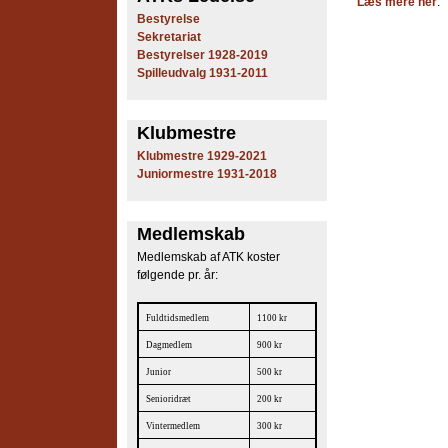
Læs mere her
.
e
Bestyrelse
Sekretariat
s
Bestyrelser 1928-2019
Spilleudvalg 1931-2011
T
e
Klubmestre
Klubmestre 1929-2021
n
Juniormestre 1931-2018
n
Medlemskab
i
Medlemskab af ATK koster
s
følgende pr. år:
K
Fuldtidsmedlem
1100 kr
l
Dagmedlem
900 kr
Junior
500 kr
u
Senioridræt
200 kr
b
Vintermedlem
300 kr