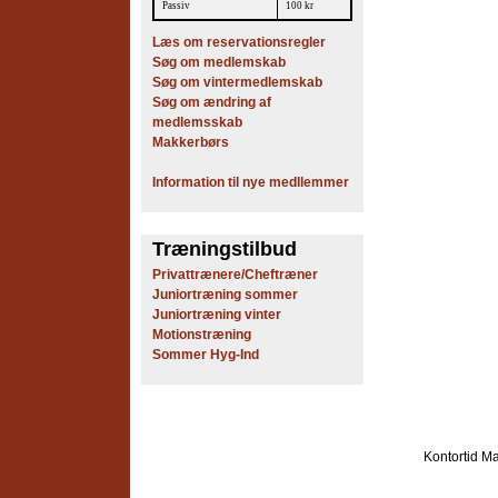
Passiv
100 kr
Læs om reservationsregler
Søg om medlemskab
Søg om vintermedlemskab
Søg om ændring af
medlemsskab
Makkerbørs
Information til nye medllemmer
Træningstilbud
Privattrænere/Cheftræner
Juniortræning sommer
Juniortræning vinter
Motionstræning
Sommer Hyg-Ind
Kontortid
Ma