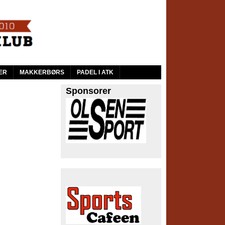
ER
MAKKERBØRS
PADEL I ATK
Sponsorer