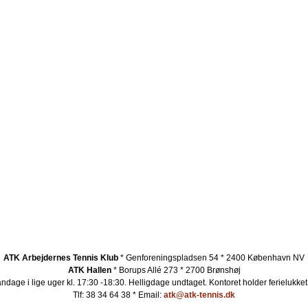
ATK Arbejdernes Tennis Klub
* Genforeningspladsen 54 * 2400 København NV
ATK Hallen
* Borups Allé 273 * 2700 Brønshøj
ndage i lige uger kl. 17:30 -18:30. Helligdage undtaget.
Kontoret holder ferielukket
Tlf: 38 34 64 38 * Email:
atk@atk-tennis.dk