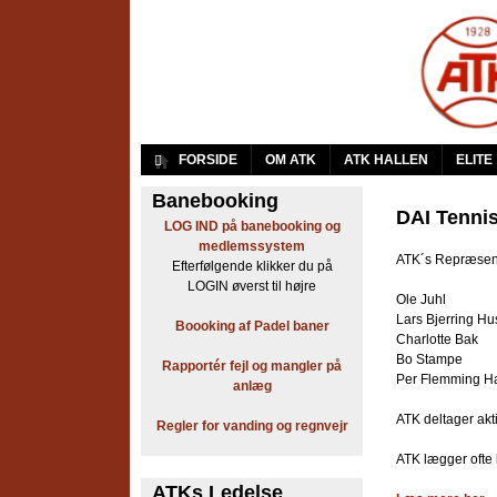
A
FORSIDE
OM ATK
ATK HALLEN
ELITE
r
Banebooking
DAI Tenni
LOG IND på banebooking og
b
medlemssystem
ATK´s Repræsent
Efterfølgende klikker du på
e
LOGIN øverst til højre
Ole Juhl
j
Lars Bjerring Hu
Boooking af Padel baner
Charlotte Bak
d
Bo Stampe
Rapportér fejl og mangler på
Per Flemming H
anlæg
e
ATK deltager akti
Regler for vanding og regnvejr
r
ATK lægger ofte b
n
ATKs Ledelse