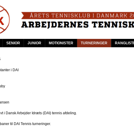
Skip
to
main
content
SENIOR
JUNIOR
MOTIONISTER
TURNERINGER
RANGLIST
s
anter i DAI
sby
ansen
vt i Dansk Arbejder Idræts (DAI) tennis afdeling.
aner til DAI Tennis turneringer.